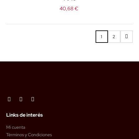
40,68 €
1
2
Links de interés
Mi cuenta
Términos y Condiciones