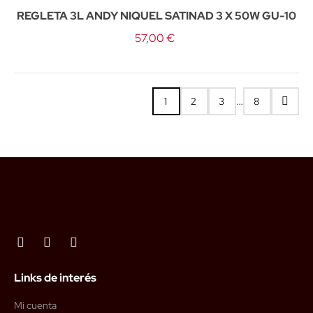
REGLETA 3L ANDY NIQUEL SATINAD 3 X 50W GU-10
57,00 €
…
1
2
3
8
Links de interés
Mi cuenta