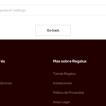
Go back
rés
Mas sobre Regalux
Tienda Regalux
diciones
Instalaciones
Política de Privacidad
Aviso Legal