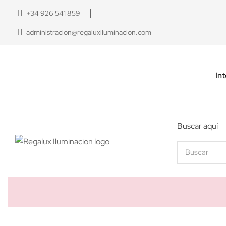
+34 926 541 859
administracion@regaluxiluminacion.com
Int
Buscar aquí