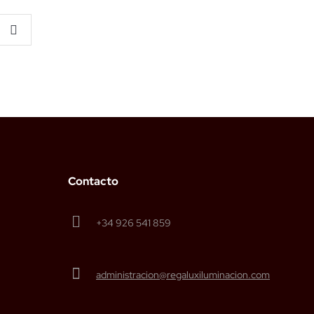
Contacto
+34 926 541 859
administracion@regaluxiluminacion.com