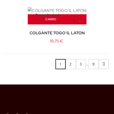
Fuera de stock
CARRO
COLGANTE TOGO 1L LATON
19,75 €
…
1
2
3
9