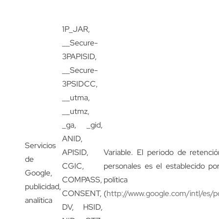
1P_JAR,
__Secure-
3PAPISID,
__Secure-
3PSIDCC,
__utma,
__utmz,
_ga, _gid,
ANID,
Servicios
APISID,
Variable. El periodo de retenci
de
CGIC,
personales es el establecido p
Google,
COMPASS,
política
publicidad,
CONSENT,
(
http://www.google.com/intl/es/po
analítica
DV, HSID,