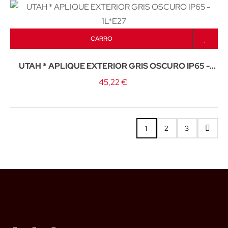
CARRO
UTAH * APLIQUE EXTERIOR GRIS OSCURO IP65 -
1L*E27
45,22 €
1
2
3