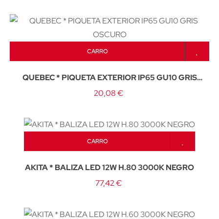
CARRO
QUEBEC * PIQUETA EXTERIOR IP65 GU10 GRIS
OSCURO
20,08 €
CARRO
AKITA * BALIZA LED 12W H.80 3000K NEGRO
77,42 €