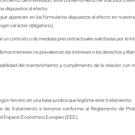
ntimiento del interesado, este consentimiento se solicita a través
s dispuestos al efecto.
e aparecen en los formularios dispuestos al efecto en nuestra p
gan carácter obligatorio).
e un contrato o de medidas precontractuales solicitadas por el in
dichos intereses no prevalezcan los intereses o los derechos y li
mposibilidad del mantenimiento y cumplimiento de la relación con
gún tercero sin una base jurídica que legitime este tratamiento.
os de tratamiento a terceros conforme al Reglamento de Prote
del Espacio Económico Europeo (EEE).