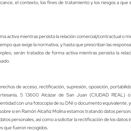
 alcance, el contexto, los fines de tratamiento y los riesgos a q
ma activa mientras persista la relación comercial/contractual o m
 tiempo que exige la normativa, y hasta que prescriban las respons
empleo, serán tratados de forma activa mientras persista la rela
esado.
echos de acceso, rectificación, supresión, oposición, portabilidad
C Artesanía, 5 13600 Alcázar de San Juan (CIUDAD REAL) ó a
entidad con una fotocopia de su DNI o documento equivalente, y 
sobre si en Ramón Alcañiz Molina estamos tratando datos personal
os personales, así como a solicitar la rectificación de los datos i
nes que fueron recogidos.