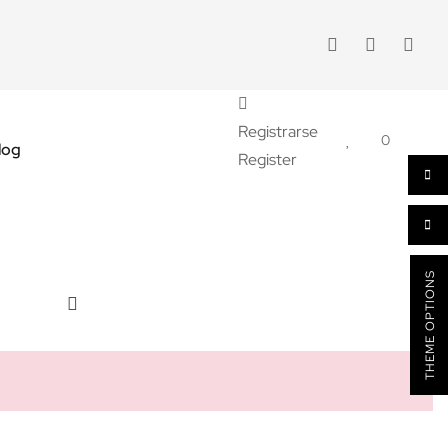
Registrarse
0
log
Register
THEME OPTIONS