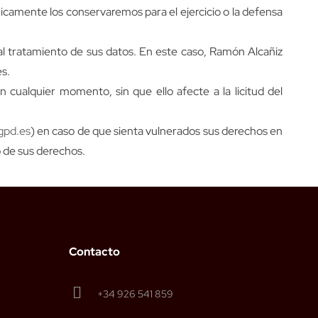
nicamente los conservaremos para el ejercicio o la defensa
al tratamiento de sus datos. En este caso, Ramón Alcañiz
es.
 cualquier momento, sin que ello afecte a la licitud del
gpd.es
) en caso de que sienta vulnerados sus derechos en
o de sus derechos.
Contacto
+34 926 541 859