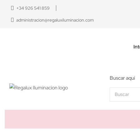
+34 926 541 859
administracion@regaluxiluminacion.com
Int
Buscar aquí