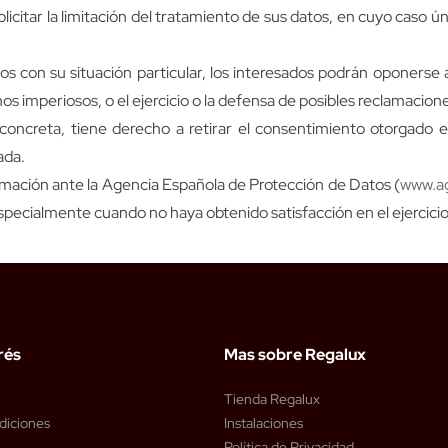
licitar la limitación del tratamiento de sus datos, en cuyo caso ú
os con su situación particular, los interesados podrán oponerse 
mos imperiosos, o el ejercicio o la defensa de posibles reclamacion
concreta, tiene derecho a retirar el consentimiento otorgado en
ada.
amación ante la Agencia Española de Protección de Datos (
www.a
especialmente cuando no haya obtenido satisfacción en el ejercici
rés
Mas sobre Regalux
Tienda Regalux
diciones
Instalaciones
Política de Privacidad