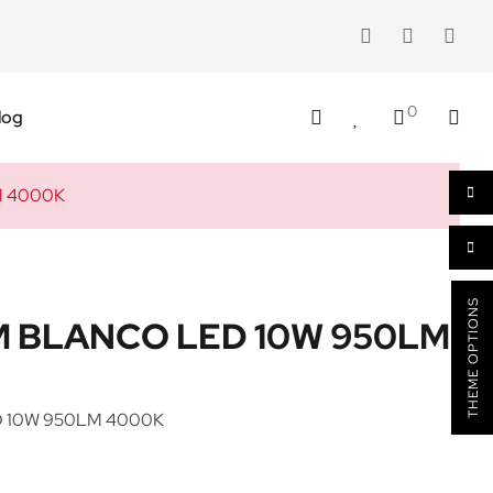
0
log
M 4000K
THEME OPTIONS
M BLANCO LED 10W 950LM
 10W 950LM 4000K