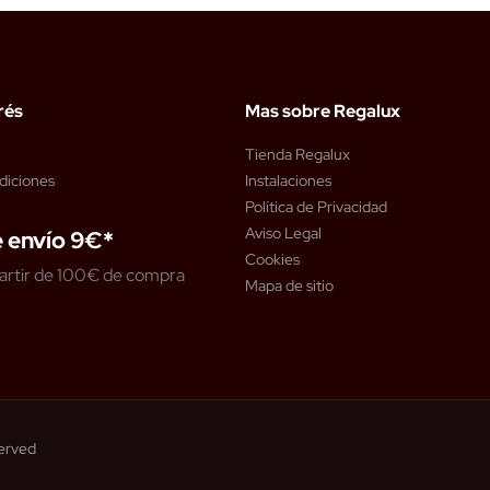
rés
Mas sobre Regalux
Tienda Regalux
diciones
Instalaciones
Política de Privacidad
Aviso Legal
 envío 9€*
Cookies
artir de 100€ de compra
Mapa de sitio
served