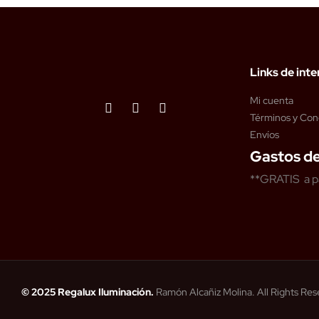
Links de inte
Mi cuenta
Términos y Con
Envíos
Gastos de
**GRATIS a p
© 2025 Regalux Iluminación.
Ramón Alcañiz Molina. All Rights Re