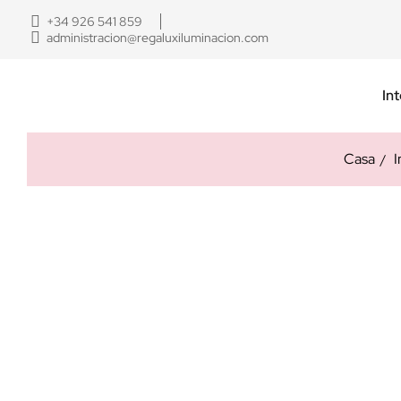
+34 926 541 859
administracion@regaluxiluminacion.com
Int
Casa
I