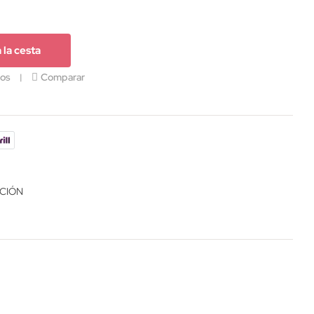
 la cesta
eos
Comparar
ACIÓN