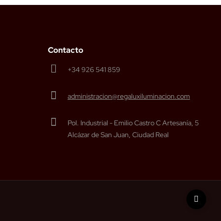
Contacto
+34 926 541 859
administracion@regaluxiluminacion.com
Pol. Industrial - Emilio Castro C Artesanía, 5
Alcázar de San Juan, Ciudad Real