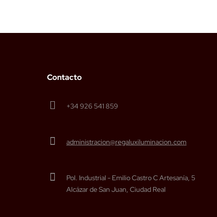
Contacto
+34 926 541 859
administracion@regaluxiluminacion.com
Pol. Industrial - Emilio Castro C Artesanía, 5
Alcázar de San Juan, Ciudad Real