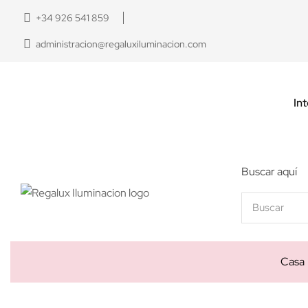
+34 926 541 859
administracion@regaluxiluminacion.com
Int
Buscar aquí
Casa