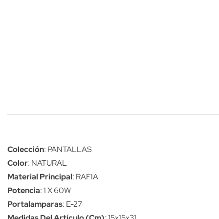
Colección
: PANTALLAS
Color
: NATURAL
Material Principal
: RAFIA
Potencia
: 1 X 60W
Portalamparas
: E-27
Medidas Del Artículo (Cm)
: 15x15x31