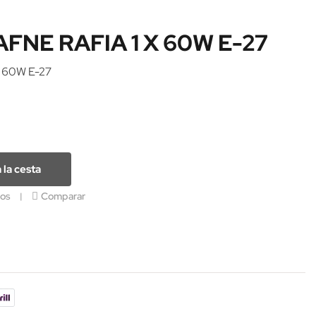
FNE RAFIA 1 X 60W E-27
 60W E-27
 la cesta
eos
Comparar