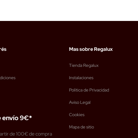
rés
Mas sobre Regalux
Tienda Regalux
diciones
Instalaciones
Política de Privacidad
Aviso Legal
Cookies
 envío 9€*
Mapa de sitio
artir de 100€ de compra