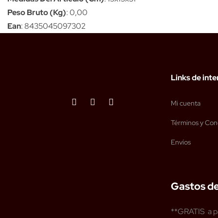
Peso Bruto (Kg)
: 0,00
Ean
: 8435045097302
Links de inte
Mi cuenta
Términos y Con
Envíos
Gastos de
**GRATIS a p