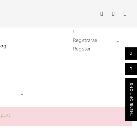
Registrarse
0
log
Register
THEME OPTIONS
 E-27