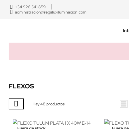
+34 926 541 859
administracion@regaluxiluminacion.com
Int
FLEXOS
Hay 48 productos.
Fuera de stock
Fuera de