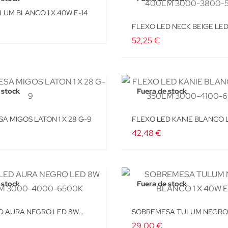
LUM BLANCO 1 X 40W E-14
FLEXO LED NECK BEIGE LE
400LM 3000-3800-5700K
52,25 €
 stock
Fuera de stock
A MIGOS LATON 1 X 28 G-9
FLEXO LED KANIE BLANCO 
350LM 3000-4100-6300K
42,48 €
 stock
Fuera de stock
D AURA NEGRO LED 8W
SOBREMESA TULUM NEGR
00-4000-6500K
1 X 40W E-14
29,00 €