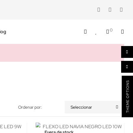
0
log
THEME OPTIONS
Ordenar por:
Seleccionar
Fuera de stock