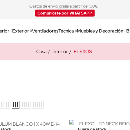
Gastos de envío gratis a partir de 100€
Comunícate por WHATSAPP
erior
Exterior
Ventiladores
Técnica
Muebles y Decoración
B
Casa
Interior
FLEXOS
 stock
Fuera de stock