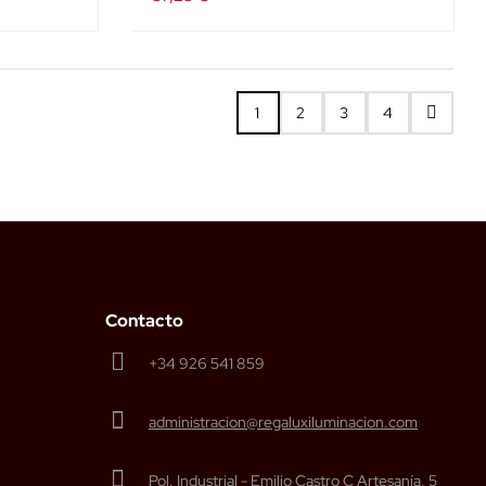
1
2
3
4
Contacto
+34 926 541 859
administracion@regaluxiluminacion.com
Pol. Industrial - Emilio Castro C Artesanía, 5