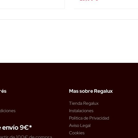
rés
Mas sobre Regalux
Tienda Regalux
diciones
Instalaciones
Política de Privacidad
Aviso Legal
 envío 9€*
Cookies
artir de 100€ de compra