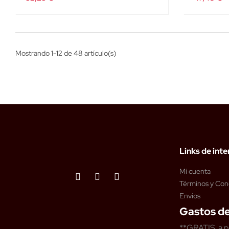
Mostrando 1-12 de 48 artículo(s)
Links de inte
Mi cuenta
Términos y Con
Envíos
Gastos de
**GRATIS a p