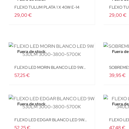
FLEXO TULUM PLATA 1 X 40W E-14
FLEXO TU
29,00 €
29,00 €
Fuera de stock
Fuera de
FLEXO LED MORIN BLANCO LED 9W
SOBREMES
530LM 3000-3800-5700K
57,25 €
39,95 €
Fuera de stock
Fuera de
FLEXO LED EDGAR BLANCO LED 9W
FLEXO LE
530LM 3000-3800-5700K
340LM 30
52,25 €
47,48 €