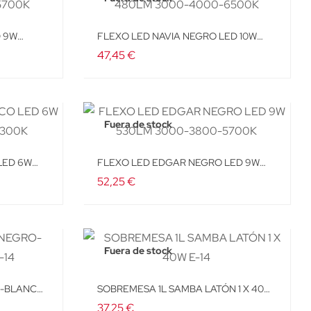
D 9W
FLEXO LED NAVIA NEGRO LED 10W
480LM 3000-4000-6500K
47,45 €
Fuera de stock
LED 6W
FLEXO LED EDGAR NEGRO LED 9W
530LM 3000-3800-5700K
52,25 €
Fuera de stock
O-BLANCO
SOBREMESA 1L SAMBA LATÓN 1 X 40W
E-14
37,25 €