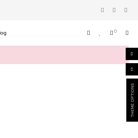
0
log
THEME OPTIONS