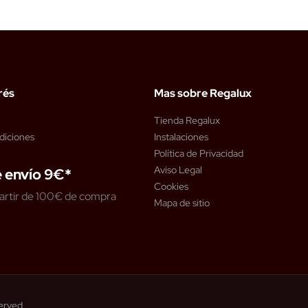
rés
Mas sobre Regalux
Tienda Regalux
diciones
Instalaciones
Política de Privacidad
Aviso Legal
 envío 9€*
Cookies
artir de 100€ de compra
Mapa de sitio
served