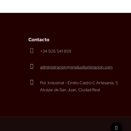
Contacto
+34 926 541 859
administracion@regaluxiluminacion.com
Pol. Industrial - Emilio Castro C Artesanía, 5
Alcázar de San Juan, Ciudad Real