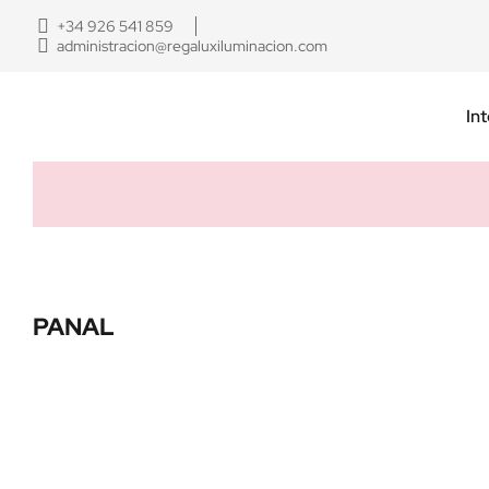
+34 926 541 859
administracion@regaluxiluminacion.com
Int
PANAL