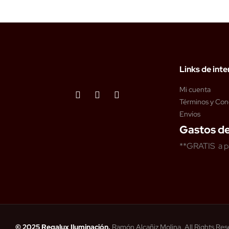
Links de inte
Mi cuenta
Términos y Con
Envíos
Gastos de
**GRATIS a p
© 2025 Regalux Iluminación.
Ramón Alcañiz Molina. All Rights Re