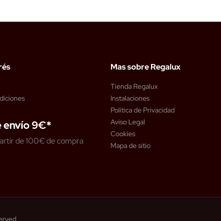
rés
Mas sobre Regalux
Tienda Regalux
diciones
Instalaciones
Política de Privacidad
Aviso Legal
 envío 9€*
Cookies
artir de 100€ de compra
Mapa de sitio
served