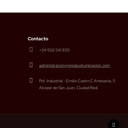
Contacto
+34 926 541 859
administracion@regaluxiluminacion.com
Pol. Industrial - Emilio Castro C Artesanía, 5
Alcázar de San Juan, Ciudad Real