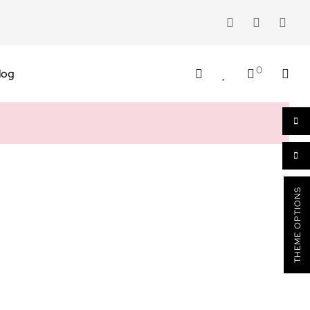
0
log
THEME OPTIONS