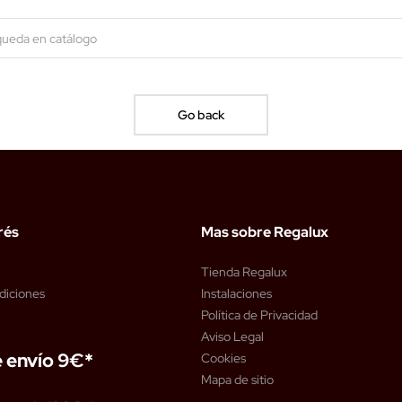
Go back
rés
Mas sobre Regalux
Tienda Regalux
diciones
Instalaciones
Política de Privacidad
Aviso Legal
 envío 9€*
Cookies
Mapa de sitio