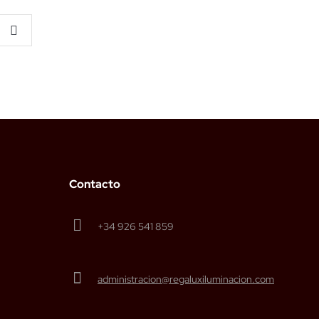
Contacto
+34 926 541 859
administracion@regaluxiluminacion.com