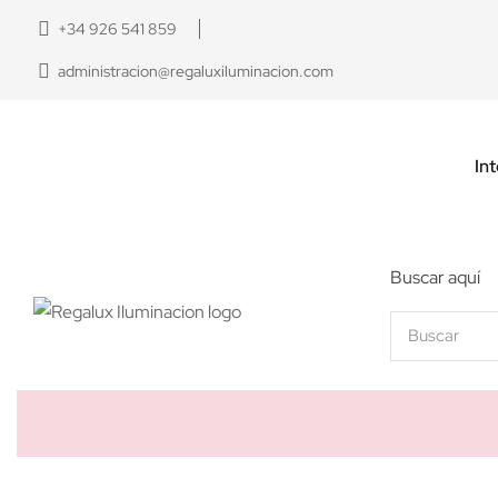
+34 926 541 859
administracion@regaluxiluminacion.com
Int
Buscar aquí